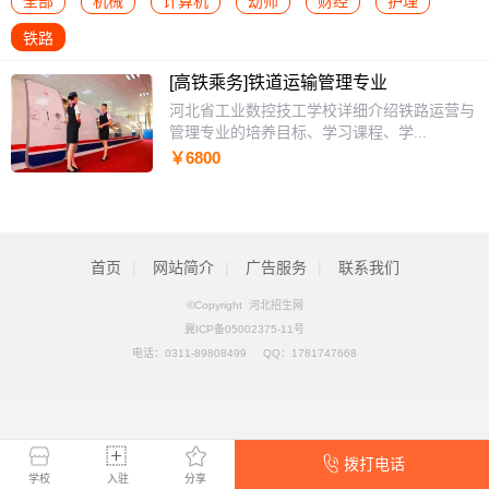
全部
机械
计算机
幼师
财经
护理
铁路
[高铁乘务]铁道运输管理专业
河北省工业数控技工学校详细介绍铁路运营与
管理专业的培养目标、学习课程、学...
￥6800
首页
|
网站简介
|
广告服务
|
联系我们
©Copyright 河北招生网
冀ICP备05002375-11号
电话：
0311-89808499
QQ：
1781747668
拨打电话
学校
入驻
分享