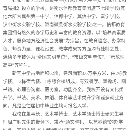
石家庄新艺职业高级中学
(石家庄新艺中学)是石家庄市教
育局批准设立的学校，是衡水信都教育集团旗下七所学校(其
他六所为冀州第一中学、信都中学、冀信中学、富宁学校、
汉中衡水实验学校、陇南徽县衡水实验学校)之一。信都教育
集团拥有悠久的办学历史和丰富的教育资源，以“培养高素质
人才，服务地方经济社会发展”为宗旨，在教育理念、办学特
色、师资力量、课程设置、教学成果等方面均有独特之处，
连续多年被评为“全国文明单位”、“市级文明单位”、“示范性
高中”等称号。
新艺中学占地面积
62亩，建筑面积3.6万平方米，由2栋教
学楼、12栋宿舍楼、1栋综合楼组成，有双餐厅、双操场、图
书馆、心理咨询室、医务室，功能齐全。我校开设有文化类
升学、书法、美术、舞蹈、体育等艺术类升学和诸多就业方
向，凡是应往届初中毕业生均可报名入学。
我校在董事长、艺术学博士、艺术学硕士博士研究生导
师周广胜先生的带领下，秉承
“通文晓礼，以艺养德”的办学