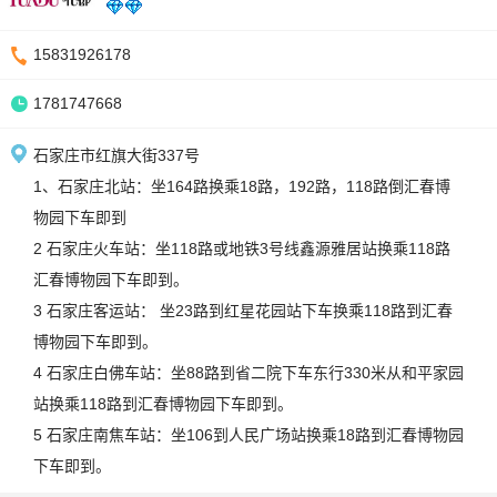
15831926178
1781747668
石家庄市红旗大街337号
1、石家庄北站：坐164路换乘18路，192路，118路倒汇春博
物园下车即到
2 石家庄火车站：坐118路或地铁3号线鑫源雅居站换乘118路
汇春博物园下车即到。
3 石家庄客运站： 坐23路到红星花园站下车换乘118路到汇春
博物园下车即到。
4 石家庄白佛车站：坐88路到省二院下车东行330米从和平家园
站换乘118路到汇春博物园下车即到。
5 石家庄南焦车站：坐106到人民广场站换乘18路到汇春博物园
下车即到。